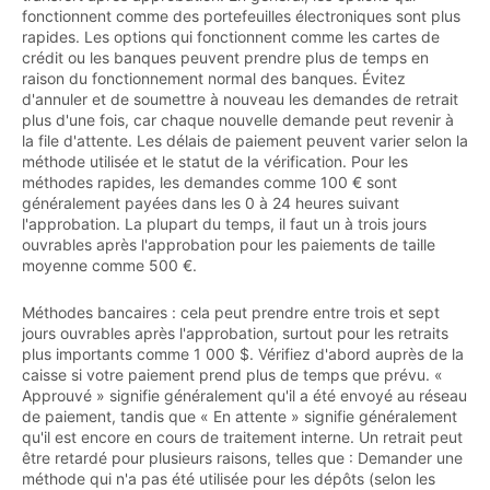
fonctionnent comme des portefeuilles électroniques sont plus
rapides. Les options qui fonctionnent comme les cartes de
crédit ou les banques peuvent prendre plus de temps en
raison du fonctionnement normal des banques. Évitez
d'annuler et de soumettre à nouveau les demandes de retrait
plus d'une fois, car chaque nouvelle demande peut revenir à
la file d'attente. Les délais de paiement peuvent varier selon la
méthode utilisée et le statut de la vérification. Pour les
méthodes rapides, les demandes comme 100 € sont
généralement payées dans les 0 à 24 heures suivant
l'approbation. La plupart du temps, il faut un à trois jours
ouvrables après l'approbation pour les paiements de taille
moyenne comme 500 €.
Méthodes bancaires : cela peut prendre entre trois et sept
jours ouvrables après l'approbation, surtout pour les retraits
plus importants comme 1 000 $. Vérifiez d'abord auprès de la
caisse si votre paiement prend plus de temps que prévu. «
Approuvé » signifie généralement qu'il a été envoyé au réseau
de paiement, tandis que « En attente » signifie généralement
qu'il est encore en cours de traitement interne. Un retrait peut
être retardé pour plusieurs raisons, telles que : Demander une
méthode qui n'a pas été utilisée pour les dépôts (selon les