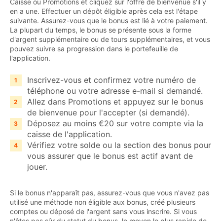
Caisse ou Promotions et cliquez sur l'offre de bienvenue s'il y
en a une. Effectuer un dépôt éligible après cela est l'étape
suivante. Assurez-vous que le bonus est lié à votre paiement.
La plupart du temps, le bonus se présente sous la forme
d'argent supplémentaire ou de tours supplémentaires, et vous
pouvez suivre sa progression dans le portefeuille de
l'application.
Inscrivez-vous et confirmez votre numéro de
téléphone ou votre adresse e-mail si demandé.
Allez dans Promotions et appuyez sur le bonus
de bienvenue pour l'accepter (si demandé).
Déposez au moins €20 sur votre compte via la
caisse de l'application.
Vérifiez votre solde ou la section des bonus pour
vous assurer que le bonus est actif avant de
jouer.
Si le bonus n'apparaît pas, assurez-vous que vous n'avez pas
utilisé une méthode non éligible aux bonus, créé plusieurs
comptes ou déposé de l'argent sans vous inscrire. Si vous