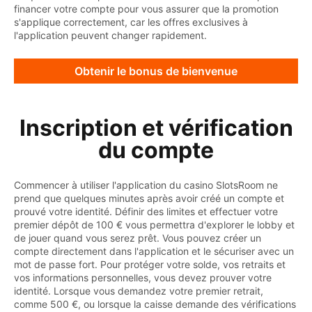
financer votre compte pour vous assurer que la promotion
s'applique correctement, car les offres exclusives à
l'application peuvent changer rapidement.
Obtenir le bonus de bienvenue
Inscription et vérification
du compte
Commencer à utiliser l'application du casino SlotsRoom ne
prend que quelques minutes après avoir créé un compte et
prouvé votre identité. Définir des limites et effectuer votre
premier dépôt de 100 € vous permettra d'explorer le lobby et
de jouer quand vous serez prêt. Vous pouvez créer un
compte directement dans l'application et le sécuriser avec un
mot de passe fort. Pour protéger votre solde, vos retraits et
vos informations personnelles, vous devez prouver votre
identité. Lorsque vous demandez votre premier retrait,
comme 500 €, ou lorsque la caisse demande des vérifications