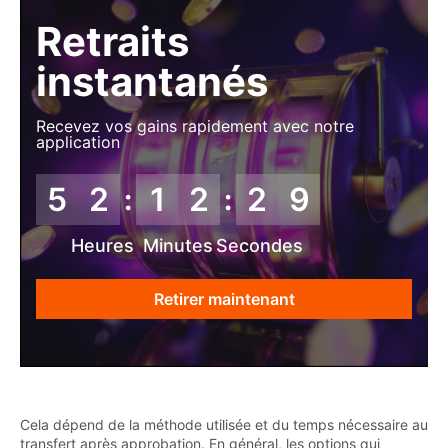
Retraits
instantanés
Recevez vos gains rapidement avec notre
application
5
2
1
2
2
7
:
:
Heures
Minutes
Secondes
Retirer maintenant
Cela dépend de la méthode utilisée et du temps nécessaire au
transfert après approbation. En général, les options qui