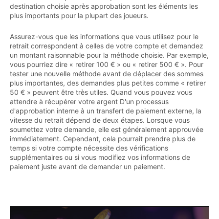
destination choisie après approbation sont les éléments les
plus importants pour la plupart des joueurs.
Assurez-vous que les informations que vous utilisez pour le
retrait correspondent à celles de votre compte et demandez
un montant raisonnable pour la méthode choisie. Par exemple,
vous pourriez dire « retirer 100 € » ou « retirer 500 € ». Pour
tester une nouvelle méthode avant de déplacer des sommes
plus importantes, des demandes plus petites comme « retirer
50 € » peuvent être très utiles. Quand vous pouvez vous
attendre à récupérer votre argent D'un processus
d'approbation interne à un transfert de paiement externe, la
vitesse du retrait dépend de deux étapes. Lorsque vous
soumettez votre demande, elle est généralement approuvée
immédiatement. Cependant, cela pourrait prendre plus de
temps si votre compte nécessite des vérifications
supplémentaires ou si vous modifiez vos informations de
paiement juste avant de demander un paiement.