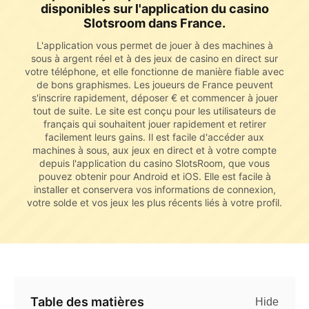
disponibles sur l'application du casino
Slotsroom dans France.
L'application vous permet de jouer à des machines à
sous à argent réel et à des jeux de casino en direct sur
votre téléphone, et elle fonctionne de manière fiable avec
de bons graphismes. Les joueurs de France peuvent
s'inscrire rapidement, déposer € et commencer à jouer
tout de suite. Le site est conçu pour les utilisateurs de
français qui souhaitent jouer rapidement et retirer
facilement leurs gains. Il est facile d'accéder aux
machines à sous, aux jeux en direct et à votre compte
depuis l'application du casino SlotsRoom, que vous
pouvez obtenir pour Android et iOS. Elle est facile à
installer et conservera vos informations de connexion,
votre solde et vos jeux les plus récents liés à votre profil.
Table des matières
Hide