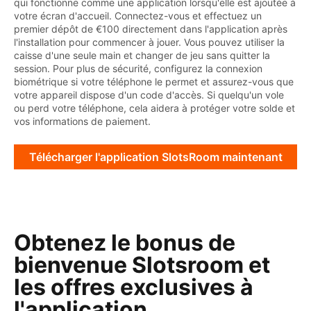
qui fonctionne comme une application lorsqu'elle est ajoutée à
votre écran d'accueil. Connectez-vous et effectuez un
premier dépôt de €100 directement dans l'application après
l'installation pour commencer à jouer. Vous pouvez utiliser la
caisse d'une seule main et changer de jeu sans quitter la
session. Pour plus de sécurité, configurez la connexion
biométrique si votre téléphone le permet et assurez-vous que
votre appareil dispose d'un code d'accès. Si quelqu'un vole
ou perd votre téléphone, cela aidera à protéger votre solde et
vos informations de paiement.
Télécharger l'application SlotsRoom maintenant
Obtenez le bonus de
bienvenue Slotsroom et
les offres exclusives à
l'application