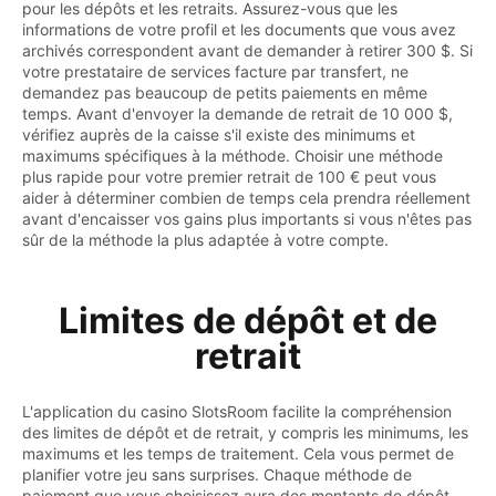
pour les dépôts et les retraits. Assurez-vous que les
informations de votre profil et les documents que vous avez
archivés correspondent avant de demander à retirer 300 $. Si
votre prestataire de services facture par transfert, ne
demandez pas beaucoup de petits paiements en même
temps. Avant d'envoyer la demande de retrait de 10 000 $,
vérifiez auprès de la caisse s'il existe des minimums et
maximums spécifiques à la méthode. Choisir une méthode
plus rapide pour votre premier retrait de 100 € peut vous
aider à déterminer combien de temps cela prendra réellement
avant d'encaisser vos gains plus importants si vous n'êtes pas
sûr de la méthode la plus adaptée à votre compte.
Limites de dépôt et de
retrait
L'application du casino SlotsRoom facilite la compréhension
des limites de dépôt et de retrait, y compris les minimums, les
maximums et les temps de traitement. Cela vous permet de
planifier votre jeu sans surprises. Chaque méthode de