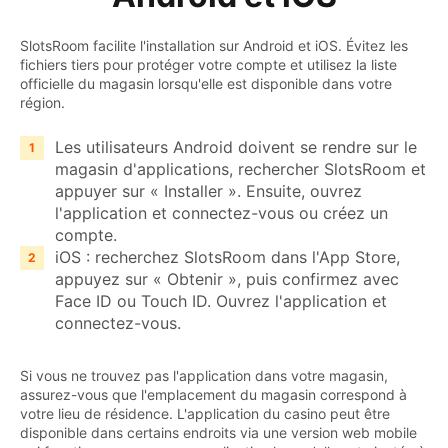
SlotsRoom facilite l'installation sur Android et iOS. Évitez les
fichiers tiers pour protéger votre compte et utilisez la liste
officielle du magasin lorsqu'elle est disponible dans votre
région.
Les utilisateurs Android doivent se rendre sur le
magasin d'applications, rechercher SlotsRoom et
appuyer sur « Installer ». Ensuite, ouvrez
l'application et connectez-vous ou créez un
compte.
iOS : recherchez SlotsRoom dans l'App Store,
appuyez sur « Obtenir », puis confirmez avec
Face ID ou Touch ID. Ouvrez l'application et
connectez-vous.
Si vous ne trouvez pas l'application dans votre magasin,
assurez-vous que l'emplacement du magasin correspond à
votre lieu de résidence. L'application du casino peut être
disponible dans certains endroits via une version web mobile