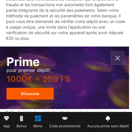
fraude et les transactions non autorisées font également
partie intégrante de la sécurité des paiements. Selon votre
méthode de paiement et les paramètres de votre banque, il
peut vous être demandé de vérifier votre dépôt avec un code
à usage unique, une invite dans l'application ou une
vérification de sécurité sur votre appareil après avoir déposé
€20 ou plus.
Si vous souhaitez garder le jeu amusant et sous contrôle, il
existe des outils pour un jeu responsable. Les limites sur
Prime
l'application du casino SlotsRoom sont généralement utiles et
peuvent être définies immédiatement, sans avoir à contacter
pour premier dépôt
le support. Il existe différents types de limites, comme les
1000€ + 250 FS
limites de dépôt (par exemple, €100 par jour) et les limites de
pertes (par exemple, €200 par semaine). Il existe également
des rappels de session ou de temps qui vous aident à suivre
S'inscrire
la durée de votre jeu. Il existe également des périodes de
réflexion pendant lesquelles vous ne pouvez pas jouer ou
déposer pendant une certaine période, comme 24 heures.
Enfin, il existe des périodes d'auto-exclusion qui vous donnent
plus de contrôle quand vous en avez besoin. Si vous jouez
depuis France en voyage ou depuis français en utilisant un
App
Bonus
Code promotionnel
Aucune prime sans dépôt
Menu
réseau ou une carte SIM différente, assurez-vous de vérifier à