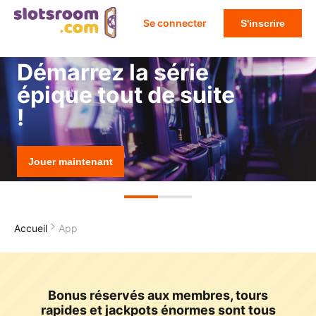
Se connecter
S'inscrire
Démarrez la série
épique tout de suite
!
Jouer maintenant
Accueil
App
Bonus réservés aux membres, tours
rapides et jackpots énormes sont tous