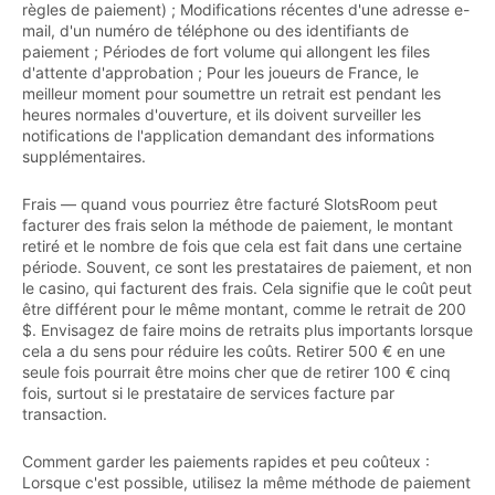
règles de paiement) ; Modifications récentes d'une adresse e-
mail, d'un numéro de téléphone ou des identifiants de
paiement ; Périodes de fort volume qui allongent les files
d'attente d'approbation ; Pour les joueurs de France, le
meilleur moment pour soumettre un retrait est pendant les
heures normales d'ouverture, et ils doivent surveiller les
notifications de l'application demandant des informations
supplémentaires.
Frais — quand vous pourriez être facturé SlotsRoom peut
facturer des frais selon la méthode de paiement, le montant
retiré et le nombre de fois que cela est fait dans une certaine
période. Souvent, ce sont les prestataires de paiement, et non
le casino, qui facturent des frais. Cela signifie que le coût peut
être différent pour le même montant, comme le retrait de 200
$. Envisagez de faire moins de retraits plus importants lorsque
cela a du sens pour réduire les coûts. Retirer 500 € en une
seule fois pourrait être moins cher que de retirer 100 € cinq
fois, surtout si le prestataire de services facture par
transaction.
Comment garder les paiements rapides et peu coûteux :
Lorsque c'est possible, utilisez la même méthode de paiement