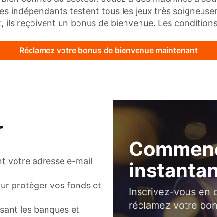
pes indépendants testent tous les jeux très soigneusem
, ils reçoivent un bonus de bienvenue. Les condition
Réclamez votre bonus de bienvenue maintenant
r
Commen
nt votre adresse e-mail
instanta
pour protéger vos fonds et
Inscrivez-vous en 
réclamez votre bo
isant les banques et