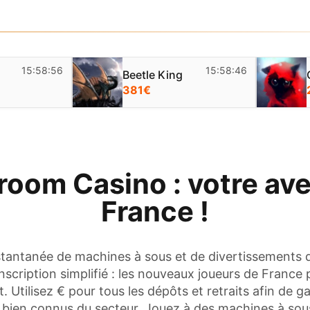
15:59:08
15:58:56
Ire
34€
sroom Casino : votre a
France !
stantanée de machines à sous et de divertissements 
nscription simplifié : les nouveaux joueurs de Franc
tilisez € pour tous les dépôts et retraits afin de ga
s bien connus du secteur. Jouez à des machines à sou