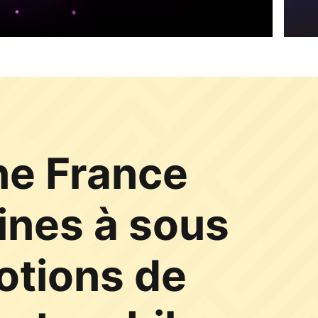
ne France
ines à sous
otions de