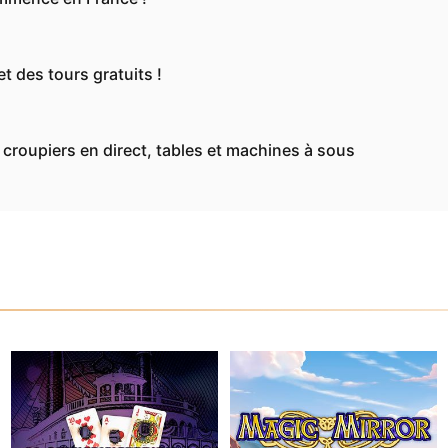
t des tours gratuits !
roupiers en direct, tables et machines à sous
rs gratuits, cashback et tournois
ez des récompenses spéciales
éé et sécurisé en France
t licence