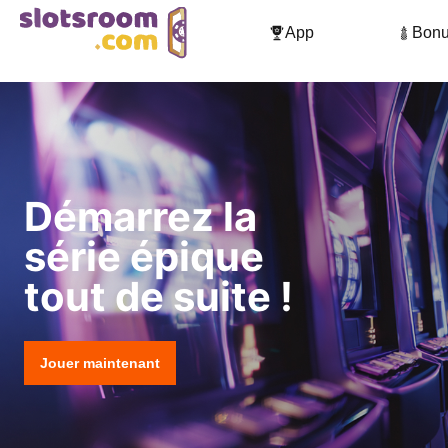
App
Bon
Démarrez la
série épique
tout de suite !
Jouer maintenant