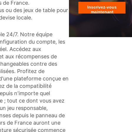
es de France.
Inscrivez-vous
s ou des jeux de table pour
maintenant
devise locale.
le 24/7. Notre équipe
nfiguration du compte, les
réel. Accédez aux
 et aux récompenses de
 échangeables contre des
isées. Profitez de
 d'une plateforme conçue en
z de la compatibilité
epuis n'importe quel
re ; tout ce dont vous avez
un jeu responsable,
enses depuis le panneau de
rs de France auront une
enture sécurisée commence