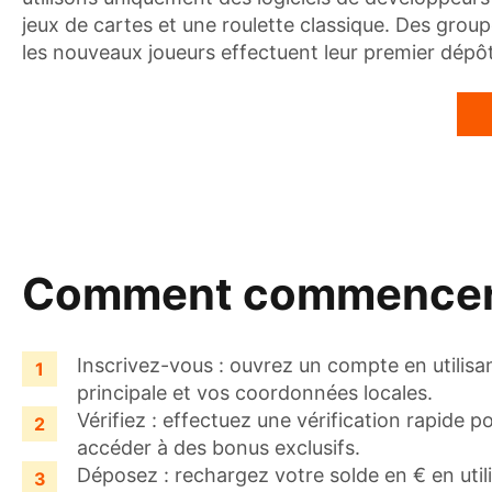
jeux de cartes et une roulette classique. Des grou
les nouveaux joueurs effectuent leur premier dépôt
Comment commence
Inscrivez-vous : ouvrez un compte en utilisa
principale et vos coordonnées locales.
Vérifiez : effectuez une vérification rapide 
accéder à des bonus exclusifs.
Déposez : rechargez votre solde en € en util