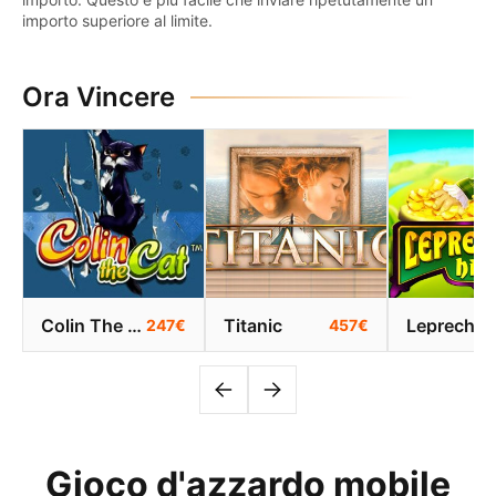
importo superiore al limite.
Ora Vincere
Colin The Cat
Titanic
247€
457€
Gioco d'azzardo mobile