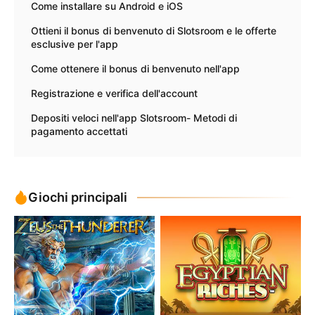
Come installare su Android e iOS
Ottieni il bonus di benvenuto di Slotsroom e le offerte
esclusive per l'app
Come ottenere il bonus di benvenuto nell'app
Registrazione e verifica dell'account
Depositi veloci nell'app Slotsroom- Metodi di
pagamento accettati
Prelievi delle vincite da Slotsroom: commissioni e
tempi di pagamento
Limiti di deposito e prelievo
Giochi principali
Gioco d'azzardo mobile sicuro: strumenti per il gioco
responsabile, licenza e gioco in movimento
Funzionalità importanti
FAQ