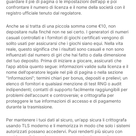
guardare il piè di pagina o le impostazioni dell'app e poi
confrontare il numero di licenza e il nome della società con il
registro ufficiale tenuto dal regolatore.
Anche se si tratta di una piccola somma come €10, non
depositare nulla finché non ne sei certo. I generatori di numeri
casuali controllati e i fornitori di giochi certificati vengono di
solito usati per assicurarsi che i giochi siano equi. Nella vita
reale, questo significa che i risultati sono casuali e non sono
influenzati dal numero di giri che hai fatto o dalla dimensione
del tuo deposito. Prima di iniziare a giocare, assicurati che
l'app abbia quanto segue: informazioni valide sulla licenza e il
nome dell'operatore legale nel piè di pagina o nella sezione
"Informazioni"; termini chiari per bonus, depositi e prelievi; un
elenco di fornitori e qualsiasi menzione di test RNG o audit
indipendenti; contatti di supporto facilmente raggiungibili per
problemi dell'account e controversie; e crittografia per
proteggere le tue informazioni di accesso e di pagamento
durante la trasmissione.
Per mantenere i tuoi dati al sicuro, un'app sicura li crittografa
usando TLS moderno e li memorizza in modo che solo i sistemi
autorizzati possano accedervi. Puoi renderti più sicuro con