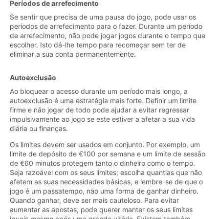
Períodos de arrefecimento
Se sentir que precisa de uma pausa do jogo, pode usar os
períodos de arrefecimento para o fazer. Durante um período
de arrefecimento, não pode jogar jogos durante o tempo que
escolher. Isto dá-lhe tempo para recomeçar sem ter de
eliminar a sua conta permanentemente.
Autoexclusão
Ao bloquear o acesso durante um período mais longo, a
autoexclusão é uma estratégia mais forte. Definir um limite
firme e não jogar de todo pode ajudar a evitar regressar
impulsivamente ao jogo se este estiver a afetar a sua vida
diária ou finanças.
Os limites devem ser usados em conjunto. Por exemplo, um
limite de depósito de €100 por semana e um limite de sessão
de €60 minutos protegem tanto o dinheiro como o tempo.
Seja razoável com os seus limites; escolha quantias que não
afetem as suas necessidades básicas, e lembre-se de que o
jogo é um passatempo, não uma forma de ganhar dinheiro.
Quando ganhar, deve ser mais cauteloso. Para evitar
aumentar as apostas, pode querer manter os seus limites
iguais mesmo após uma grande vitória. Existem também