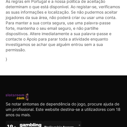
As regras em Portugal e a nossa política de aceitação
determinam o que está disponível. Ao registar-se, verificamos
as suas informações e localização. Se não pudermos aceitar
jogadores da sua área, não poderá criar ou usar uma conta.
Para manter a sua conta segura, use uma palavra-passe
forte, mantenha o seu email seguro, e não partilhe
dispositivos. Altere imediatamente a sua palavra-passe e
contacte o Apoio para parar toda a atividade enquanto
investigamos se achar que alguém entrou sem a sua
permissão.
}
Se notar sintomas de dependência do jogo, procure ajuda de
um profissional. Este website destina-se a utilizadores com 18
anos ou mais.