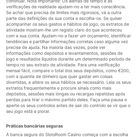
continuar. Nota importante: Os alertas de tempo e as
verificações de realidade ajudam-no a ter mais consciência.
Se achar que precisa de limites mais rigorosos, vá a outra
parte das definições da sua conta e escolha-os. Se quiser
acompanhar os seus gastos e hábitos de jogo, os extratos de
atividade mostram-lhe um registo claro do que aconteceu
com a sua conta. Ajudam-no a fazer um orçamento, identificar
tendências e partilhar informações corretas caso alguma vez
precise de ajuda. Na maioria das vezes, pode ver
informações como depósitos e levantamentos, sessões de
jogo e resultados líquidos durante um determinado período de
tempo no seu extrato de atividade. Para uma verificação
mensal fácil, compare o total dos seus depósitos, como €200,
com a quantia de dinheiro que quer gastar em coisas
divertidas, e altere os seus hábitos se necessário. Leia os seus
extratos frequentemente e procure sinais como mais
depósitos, sessões mais longas ou recargas repetidas após
perdas para tirar o máximo partido deles. Faça uma pausa e
aperte os seus controlos antes de sair do controlo se vir que o
seu jogo está a piorar.
Práticas bancárias seguras
A banca segura do SlotsRoom Casino começa com a escolha