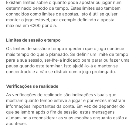
Existem limites sobre o quanto pode apostar ou jogar num
determinado período de tempo. Estes limites são também
conhecidos como limites de apostas. Isto é útil se quiser
manter o jogo estável, por exemplo definindo a aposta
máxima em €200 por dia.
Limites de sessão e tempo
Os limites de sessão e tempo impedem que o jogo continue
mais tempo do que o planeado. Se definir um limite de tempo
para a sua sessão, ser-lhe-á indicado para parar ou fazer uma
pausa quando este terminar. Isto ajudá-lo-á a manter-se
concentrado e a não se distrair com o jogo prolongado.
Verificações de realidade
As verificações de realidade são indicações visuais que
mostram quanto tempo esteve a jogar e por vezes mostram
informações importantes da conta. Em vez de depender do
que se lembra após o fim da sessão, estas mensagens
ajudam-no a reconsiderar as suas escolhas enquanto estão a
acontecer.