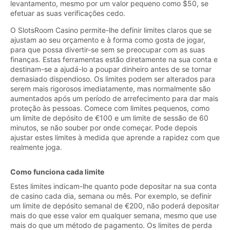
levantamento, mesmo por um valor pequeno como $50, se
efetuar as suas verificações cedo.
O SlotsRoom Casino permite-lhe definir limites claros que se
ajustam ao seu orçamento e à forma como gosta de jogar,
para que possa divertir-se sem se preocupar com as suas
finanças. Estas ferramentas estão diretamente na sua conta e
destinam-se a ajudá-lo a poupar dinheiro antes de se tornar
demasiado dispendioso. Os limites podem ser alterados para
serem mais rigorosos imediatamente, mas normalmente são
aumentados após um período de arrefecimento para dar mais
proteção às pessoas. Comece com limites pequenos, como
um limite de depósito de €100 e um limite de sessão de 60
minutos, se não souber por onde começar. Pode depois
ajustar estes limites à medida que aprende a rapidez com que
realmente joga.
Como funciona cada limite
Estes limites indicam-lhe quanto pode depositar na sua conta
de casino cada dia, semana ou mês. Por exemplo, se definir
um limite de depósito semanal de €200, não poderá depositar
mais do que esse valor em qualquer semana, mesmo que use
mais do que um método de pagamento. Os limites de perda