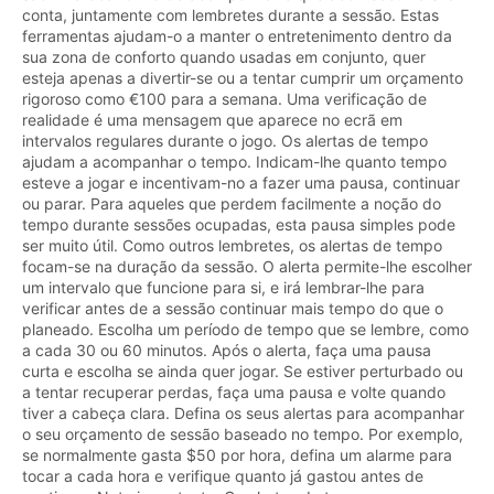
conta, juntamente com lembretes durante a sessão. Estas
ferramentas ajudam-o a manter o entretenimento dentro da
sua zona de conforto quando usadas em conjunto, quer
esteja apenas a divertir-se ou a tentar cumprir um orçamento
rigoroso como €100 para a semana. Uma verificação de
realidade é uma mensagem que aparece no ecrã em
intervalos regulares durante o jogo. Os alertas de tempo
ajudam a acompanhar o tempo. Indicam-lhe quanto tempo
esteve a jogar e incentivam-no a fazer uma pausa, continuar
ou parar. Para aqueles que perdem facilmente a noção do
tempo durante sessões ocupadas, esta pausa simples pode
ser muito útil. Como outros lembretes, os alertas de tempo
focam-se na duração da sessão. O alerta permite-lhe escolher
um intervalo que funcione para si, e irá lembrar-lhe para
verificar antes de a sessão continuar mais tempo do que o
planeado. Escolha um período de tempo que se lembre, como
a cada 30 ou 60 minutos. Após o alerta, faça uma pausa
curta e escolha se ainda quer jogar. Se estiver perturbado ou
a tentar recuperar perdas, faça uma pausa e volte quando
tiver a cabeça clara. Defina os seus alertas para acompanhar
o seu orçamento de sessão baseado no tempo. Por exemplo,
se normalmente gasta $50 por hora, defina um alarme para
tocar a cada hora e verifique quanto já gastou antes de