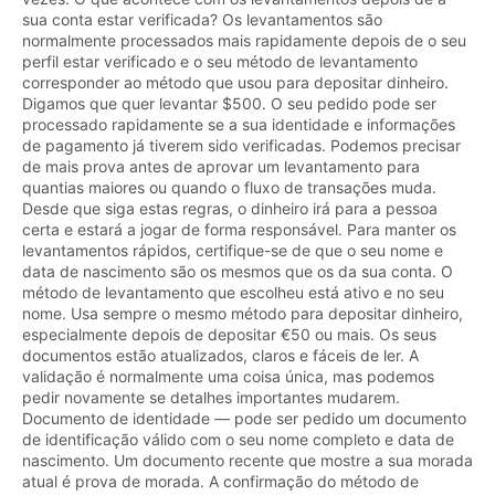
sua conta estar verificada? Os levantamentos são
normalmente processados mais rapidamente depois de o seu
perfil estar verificado e o seu método de levantamento
corresponder ao método que usou para depositar dinheiro.
Digamos que quer levantar $500. O seu pedido pode ser
processado rapidamente se a sua identidade e informações
de pagamento já tiverem sido verificadas. Podemos precisar
de mais prova antes de aprovar um levantamento para
quantias maiores ou quando o fluxo de transações muda.
Desde que siga estas regras, o dinheiro irá para a pessoa
certa e estará a jogar de forma responsável. Para manter os
levantamentos rápidos, certifique-se de que o seu nome e
data de nascimento são os mesmos que os da sua conta. O
método de levantamento que escolheu está ativo e no seu
nome. Usa sempre o mesmo método para depositar dinheiro,
especialmente depois de depositar €50 ou mais. Os seus
documentos estão atualizados, claros e fáceis de ler. A
validação é normalmente uma coisa única, mas podemos
pedir novamente se detalhes importantes mudarem.
Documento de identidade — pode ser pedido um documento
de identificação válido com o seu nome completo e data de
nascimento. Um documento recente que mostre a sua morada
atual é prova de morada. A confirmação do método de