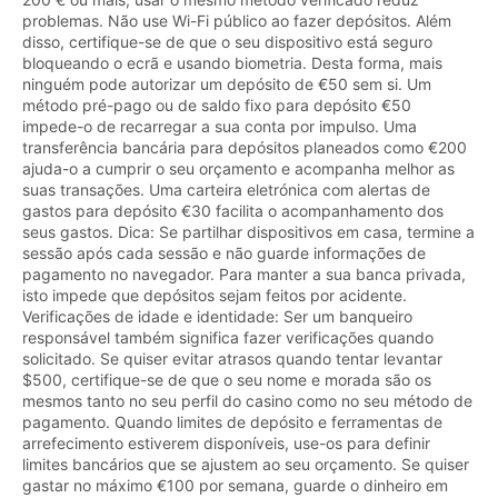
problemas. Não use Wi-Fi público ao fazer depósitos. Além
disso, certifique-se de que o seu dispositivo está seguro
bloqueando o ecrã e usando biometria. Desta forma, mais
ninguém pode autorizar um depósito de €50 sem si. Um
método pré-pago ou de saldo fixo para depósito €50
impede-o de recarregar a sua conta por impulso. Uma
transferência bancária para depósitos planeados como €200
ajuda-o a cumprir o seu orçamento e acompanha melhor as
suas transações. Uma carteira eletrónica com alertas de
gastos para depósito €30 facilita o acompanhamento dos
seus gastos. Dica: Se partilhar dispositivos em casa, termine a
sessão após cada sessão e não guarde informações de
pagamento no navegador. Para manter a sua banca privada,
isto impede que depósitos sejam feitos por acidente.
Verificações de idade e identidade: Ser um banqueiro
responsável também significa fazer verificações quando
solicitado. Se quiser evitar atrasos quando tentar levantar
$500, certifique-se de que o seu nome e morada são os
mesmos tanto no seu perfil do casino como no seu método de
pagamento. Quando limites de depósito e ferramentas de
arrefecimento estiverem disponíveis, use-os para definir
limites bancários que se ajustem ao seu orçamento. Se quiser
gastar no máximo €100 por semana, guarde o dinheiro em