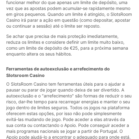
funcionar melhor do que apenas um limite de depósito, uma
vez que as apostas podem acumular-se rapidamente mesmo
em giros pequenos. Quando um limite é atingido, o SlotsRoom
Casino irá parar a ação em questão (como depositar, apostar
ou continuar a sessão) até o limite ser reposto.
Se achar que precisa de mais proteção imediatamente,
reduza os limites e considere definir um limite muito baixo,
como um limite de depósito de €25, para a próxima semana
enquanto altera os seus hábitos.
Ferramentas de autoexclusão e arrefecimento do
Slotsroom Casino
O SlotsRoom Casino tem ferramentas úteis para o ajudar a
pausar ou parar de jogar quando deixa de ser divertido. A
autoexclusão e o "arrefecimento" são formas de reduzir o seu
risco, dar-lhe tempo para recarregar energias e manter o seu
jogo dentro de limites seguros. Todos os jogos na plataforma
oferecem estas opções, por isso não pode simplesmente
evitá-las mudando de jogo. Pode aceder a elas através da
sua conta ou contactando o Apoio. Pode conseguir aceder a
mais programas nacionais se jogar a partir de Portugal. O
Apoio pode ajudá-lo a encontrar o adequado para onde está.