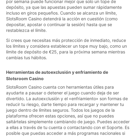
por semana puede funcionar mejor que solo un tope de
depósito, ya que las apuestas pueden sumar rápidamente
incluso en giros pequeños. Cuando se alcanza un límite,
SlotsRoom Casino detendrá la acción en cuestión (como
depositar, apostar o continuar la sesión) hasta que se
restablezca el límite.
Si crees que necesitas más protección de inmediato, reduce
los límites y considera establecer un tope muy bajo, como un
límite de depósito de €25, para la próxima semana mientras
cambias tus hábitos.
Herramientas de autoexclusión y enfriamiento de
Slotsroom Casino
SlotsRoom Casino cuenta con herramientas útiles para
ayudarte a pausar o detener el juego cuando deja de ser
divertido. La autoexclusión y el «enfriamiento» son formas de
reducir tu riesgo, darte tiempo para recargar y mantener tu
juego dentro de límites seguros. Todos los juegos de la
plataforma ofrecen estas opciones, así que no puedes
saltártelas simplemente cambiando de juego. Puedes acceder
a ellas a través de tu cuenta o contactando con el Soporte. Es
posible que puedas acceder a más programas nacionales si