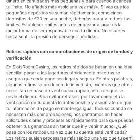
dinero en cantidades más pequeñas y para cuando alcances
tu límite. No añadas más «solo una vez más». Si ves que los
pequeños depósitos se suman rápidamente, como cinco
depósitos de €20 en una noche, deberías parar y reducir tus
límites. Establecer límites antes de empezar a jugar es la
mejor forma de ser responsable con tu dinero. No esperes
hasta sentir la presión de perseguir pérdidas.
Retiros rápidos con comprobaciones de origen de fondos y
verificación
En SlotsRoom Casino, los retiros rápidos se basan en una idea
sencilla: pagar a los jugadores rápidamente mientras se
asegura que cada pago sea legal y seguro. En otras palabras,
algunos retiros se producen de inmediato, mientras que otros
necesitan un paso de verificación rápido antes de que se
envíe el dinero. Para evitar retrasos, por favor completa la
verificación de tu cuenta lo antes posible y asegúrate de que
tu información de pago se mantenga igual. Incluso cuando se
necesiten más comprobaciones, nos centramos en hacer
solicitudes claras y procesarlas rápidamente para que puedas
obtener tus ganancias sin tener que ir y venir mucho. ¿Qué
pasa con los retiros una vez que tu cuenta está verificada?
Los retiros suelen procesarse más rápido una vez que tu perfil