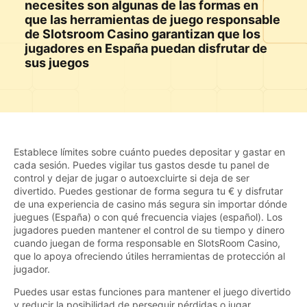
necesites son algunas de las formas en
que las herramientas de juego responsable
de Slotsroom Casino garantizan que los
jugadores en España puedan disfrutar de
sus juegos
Establece límites sobre cuánto puedes depositar y gastar en
cada sesión. Puedes vigilar tus gastos desde tu panel de
control y dejar de jugar o autoexcluirte si deja de ser
divertido. Puedes gestionar de forma segura tu € y disfrutar
de una experiencia de casino más segura sin importar dónde
juegues (España) o con qué frecuencia viajes (español). Los
jugadores pueden mantener el control de su tiempo y dinero
cuando juegan de forma responsable en SlotsRoom Casino,
que lo apoya ofreciendo útiles herramientas de protección al
jugador.
Puedes usar estas funciones para mantener el juego divertido
y reducir la posibilidad de perseguir pérdidas o jugar