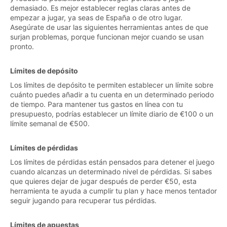
demasiado. Es mejor establecer reglas claras antes de
empezar a jugar, ya seas de España o de otro lugar.
Asegúrate de usar las siguientes herramientas antes de que
surjan problemas, porque funcionan mejor cuando se usan
pronto.
Límites de depósito
Los límites de depósito te permiten establecer un límite sobre
cuánto puedes añadir a tu cuenta en un determinado periodo
de tiempo. Para mantener tus gastos en línea con tu
presupuesto, podrías establecer un límite diario de €100 o un
límite semanal de €500.
Límites de pérdidas
Los límites de pérdidas están pensados para detener el juego
cuando alcanzas un determinado nivel de pérdidas. Si sabes
que quieres dejar de jugar después de perder €50, esta
herramienta te ayuda a cumplir tu plan y hace menos tentador
seguir jugando para recuperar tus pérdidas.
Límites de apuestas