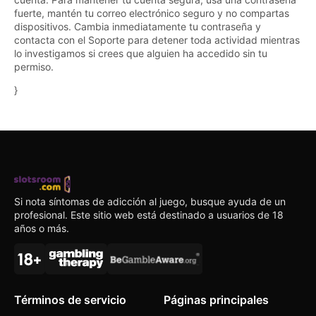
fuerte, mantén tu correo electrónico seguro y no compartas
dispositivos. Cambia inmediatamente tu contraseña y
contacta con el Soporte para detener toda actividad mientras
lo investigamos si crees que alguien ha accedido sin tu
permiso.
}
Si nota síntomas de adicción al juego, busque ayuda de un
profesional. Este sitio web está destinado a usuarios de 18
años o más.
Términos de servicio
Páginas principales