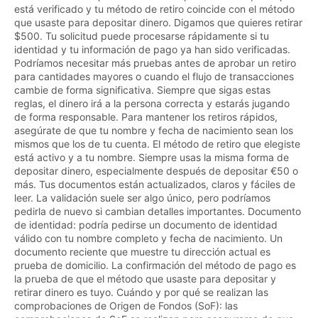
está verificado y tu método de retiro coincide con el método
que usaste para depositar dinero. Digamos que quieres retirar
$500. Tu solicitud puede procesarse rápidamente si tu
identidad y tu información de pago ya han sido verificadas.
Podríamos necesitar más pruebas antes de aprobar un retiro
para cantidades mayores o cuando el flujo de transacciones
cambie de forma significativa. Siempre que sigas estas
reglas, el dinero irá a la persona correcta y estarás jugando
de forma responsable. Para mantener los retiros rápidos,
asegúrate de que tu nombre y fecha de nacimiento sean los
mismos que los de tu cuenta. El método de retiro que elegiste
está activo y a tu nombre. Siempre usas la misma forma de
depositar dinero, especialmente después de depositar €50 o
más. Tus documentos están actualizados, claros y fáciles de
leer. La validación suele ser algo único, pero podríamos
pedirla de nuevo si cambian detalles importantes. Documento
de identidad: podría pedirse un documento de identidad
válido con tu nombre completo y fecha de nacimiento. Un
documento reciente que muestre tu dirección actual es
prueba de domicilio. La confirmación del método de pago es
la prueba de que el método que usaste para depositar y
retirar dinero es tuyo. Cuándo y por qué se realizan las
comprobaciones de Origen de Fondos (SoF): las