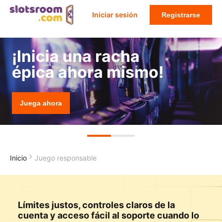
Iniciar sesión
Registrarse
¡Inicia una racha
épica ahora mismo!
Juega ahora
Inicio
Juego responsable
Límites justos, controles claros de la
cuenta y acceso fácil al soporte cuando lo