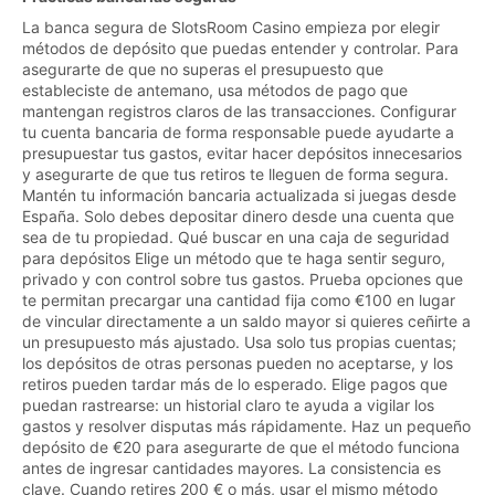
La banca segura de SlotsRoom Casino empieza por elegir
métodos de depósito que puedas entender y controlar. Para
asegurarte de que no superas el presupuesto que
estableciste de antemano, usa métodos de pago que
mantengan registros claros de las transacciones. Configurar
tu cuenta bancaria de forma responsable puede ayudarte a
presupuestar tus gastos, evitar hacer depósitos innecesarios
y asegurarte de que tus retiros te lleguen de forma segura.
Mantén tu información bancaria actualizada si juegas desde
España. Solo debes depositar dinero desde una cuenta que
sea de tu propiedad. Qué buscar en una caja de seguridad
para depósitos Elige un método que te haga sentir seguro,
privado y con control sobre tus gastos. Prueba opciones que
te permitan precargar una cantidad fija como €100 en lugar
de vincular directamente a un saldo mayor si quieres ceñirte a
un presupuesto más ajustado. Usa solo tus propias cuentas;
los depósitos de otras personas pueden no aceptarse, y los
retiros pueden tardar más de lo esperado. Elige pagos que
puedan rastrearse: un historial claro te ayuda a vigilar los
gastos y resolver disputas más rápidamente. Haz un pequeño
depósito de €20 para asegurarte de que el método funciona
antes de ingresar cantidades mayores. La consistencia es
clave. Cuando retires 200 € o más, usar el mismo método