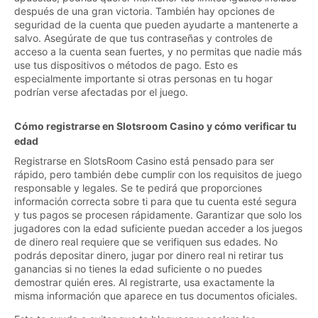
después de una gran victoria. También hay opciones de
seguridad de la cuenta que pueden ayudarte a mantenerte a
salvo. Asegúrate de que tus contraseñas y controles de
acceso a la cuenta sean fuertes, y no permitas que nadie más
use tus dispositivos o métodos de pago. Esto es
especialmente importante si otras personas en tu hogar
podrían verse afectadas por el juego.
Cómo registrarse en Slotsroom Casino y cómo verificar tu
edad
Registrarse en SlotsRoom Casino está pensado para ser
rápido, pero también debe cumplir con los requisitos de juego
responsable y legales. Se te pedirá que proporciones
información correcta sobre ti para que tu cuenta esté segura
y tus pagos se procesen rápidamente. Garantizar que solo los
jugadores con la edad suficiente puedan acceder a los juegos
de dinero real requiere que se verifiquen sus edades. No
podrás depositar dinero, jugar por dinero real ni retirar tus
ganancias si no tienes la edad suficiente o no puedes
demostrar quién eres. Al registrarte, usa exactamente la
misma información que aparece en tus documentos oficiales.