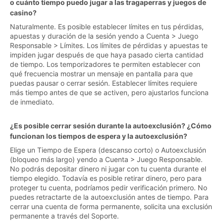
o cuánto tiempo puedo jugar a las tragaperras y juegos de
casino?
Naturalmente. Es posible establecer límites en tus pérdidas,
apuestas y duración de la sesión yendo a Cuenta > Juego
Responsable > Límites. Los límites de pérdidas y apuestas te
impiden jugar después de que haya pasado cierta cantidad
de tiempo. Los temporizadores te permiten establecer con
qué frecuencia mostrar un mensaje en pantalla para que
puedas pausar o cerrar sesión. Establecer límites requiere
más tiempo antes de que se activen, pero ajustarlos funciona
de inmediato.
¿Es posible cerrar sesión durante la autoexclusión? ¿Cómo
funcionan los tiempos de espera y la autoexclusión?
Elige un Tiempo de Espera (descanso corto) o Autoexclusión
(bloqueo más largo) yendo a Cuenta > Juego Responsable.
No podrás depositar dinero ni jugar con tu cuenta durante el
tiempo elegido. Todavía es posible retirar dinero, pero para
proteger tu cuenta, podríamos pedir verificación primero. No
puedes retractarte de la autoexclusión antes de tiempo. Para
cerrar una cuenta de forma permanente, solicita una exclusión
permanente a través del Soporte.