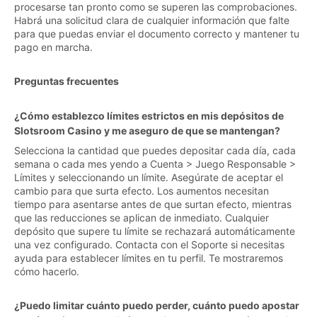
procesarse tan pronto como se superen las comprobaciones.
Habrá una solicitud clara de cualquier información que falte
para que puedas enviar el documento correcto y mantener tu
pago en marcha.
Preguntas frecuentes
¿Cómo establezco límites estrictos en mis depósitos de
Slotsroom Casino y me aseguro de que se mantengan?
Selecciona la cantidad que puedes depositar cada día, cada
semana o cada mes yendo a Cuenta > Juego Responsable >
Límites y seleccionando un límite. Asegúrate de aceptar el
cambio para que surta efecto. Los aumentos necesitan
tiempo para asentarse antes de que surtan efecto, mientras
que las reducciones se aplican de inmediato. Cualquier
depósito que supere tu límite se rechazará automáticamente
una vez configurado. Contacta con el Soporte si necesitas
ayuda para establecer límites en tu perfil. Te mostraremos
cómo hacerlo.
¿Puedo limitar cuánto puedo perder, cuánto puedo apostar