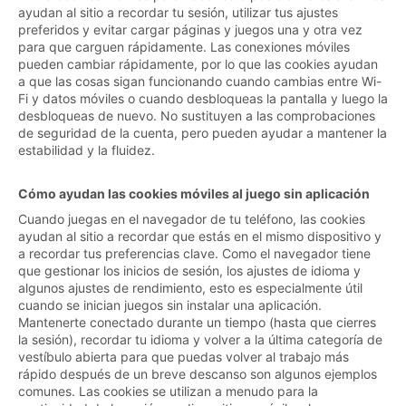
ayudan al sitio a recordar tu sesión, utilizar tus ajustes
preferidos y evitar cargar páginas y juegos una y otra vez
para que carguen rápidamente. Las conexiones móviles
pueden cambiar rápidamente, por lo que las cookies ayudan
a que las cosas sigan funcionando cuando cambias entre Wi-
Fi y datos móviles o cuando desbloqueas la pantalla y luego la
desbloqueas de nuevo. No sustituyen a las comprobaciones
de seguridad de la cuenta, pero pueden ayudar a mantener la
estabilidad y la fluidez.
Cómo ayudan las cookies móviles al juego sin aplicación
Cuando juegas en el navegador de tu teléfono, las cookies
ayudan al sitio a recordar que estás en el mismo dispositivo y
a recordar tus preferencias clave. Como el navegador tiene
que gestionar los inicios de sesión, los ajustes de idioma y
algunos ajustes de rendimiento, esto es especialmente útil
cuando se inician juegos sin instalar una aplicación.
Mantenerte conectado durante un tiempo (hasta que cierres
la sesión), recordar tu idioma y volver a la última categoría de
vestíbulo abierta para que puedas volver al trabajo más
rápido después de un breve descanso son algunos ejemplos
comunes. Las cookies se utilizan a menudo para la