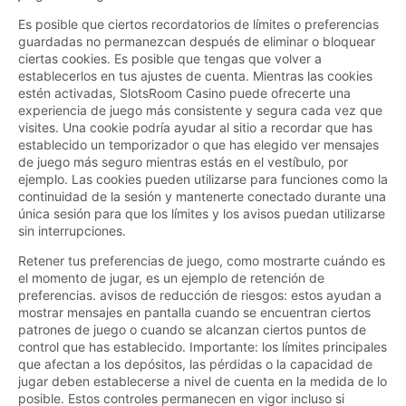
Es posible que ciertos recordatorios de límites o preferencias
guardadas no permanezcan después de eliminar o bloquear
ciertas cookies. Es posible que tengas que volver a
establecerlos en tus ajustes de cuenta. Mientras las cookies
estén activadas, SlotsRoom Casino puede ofrecerte una
experiencia de juego más consistente y segura cada vez que
visites. Una cookie podría ayudar al sitio a recordar que has
establecido un temporizador o que has elegido ver mensajes
de juego más seguro mientras estás en el vestíbulo, por
ejemplo. Las cookies pueden utilizarse para funciones como la
continuidad de la sesión y mantenerte conectado durante una
única sesión para que los límites y los avisos puedan utilizarse
sin interrupciones.
Retener tus preferencias de juego, como mostrarte cuándo es
el momento de jugar, es un ejemplo de retención de
preferencias. avisos de reducción de riesgos: estos ayudan a
mostrar mensajes en pantalla cuando se encuentran ciertos
patrones de juego o cuando se alcanzan ciertos puntos de
control que has establecido. Importante: los límites principales
que afectan a los depósitos, las pérdidas o la capacidad de
jugar deben establecerse a nivel de cuenta en la medida de lo
posible. Estos controles permanecen en vigor incluso si