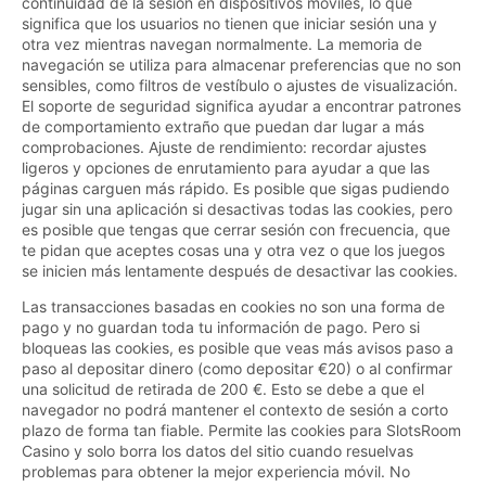
continuidad de la sesión en dispositivos móviles, lo que
significa que los usuarios no tienen que iniciar sesión una y
otra vez mientras navegan normalmente. La memoria de
navegación se utiliza para almacenar preferencias que no son
sensibles, como filtros de vestíbulo o ajustes de visualización.
El soporte de seguridad significa ayudar a encontrar patrones
de comportamiento extraño que puedan dar lugar a más
comprobaciones. Ajuste de rendimiento: recordar ajustes
ligeros y opciones de enrutamiento para ayudar a que las
páginas carguen más rápido. Es posible que sigas pudiendo
jugar sin una aplicación si desactivas todas las cookies, pero
es posible que tengas que cerrar sesión con frecuencia, que
te pidan que aceptes cosas una y otra vez o que los juegos
se inicien más lentamente después de desactivar las cookies.
Las transacciones basadas en cookies no son una forma de
pago y no guardan toda tu información de pago. Pero si
bloqueas las cookies, es posible que veas más avisos paso a
paso al depositar dinero (como depositar €20) o al confirmar
una solicitud de retirada de 200 €. Esto se debe a que el
navegador no podrá mantener el contexto de sesión a corto
plazo de forma tan fiable. Permite las cookies para SlotsRoom
Casino y solo borra los datos del sitio cuando resuelvas
problemas para obtener la mejor experiencia móvil. No