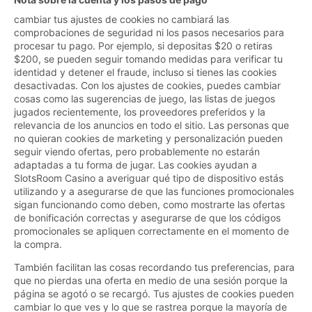
cambiar tus ajustes de cookies no cambiará las
comprobaciones de seguridad ni los pasos necesarios para
procesar tu pago. Por ejemplo, si depositas $20 o retiras
$200, se pueden seguir tomando medidas para verificar tu
identidad y detener el fraude, incluso si tienes las cookies
desactivadas. Con los ajustes de cookies, puedes cambiar
cosas como las sugerencias de juego, las listas de juegos
jugados recientemente, los proveedores preferidos y la
relevancia de los anuncios en todo el sitio. Las personas que
no quieran cookies de marketing y personalización pueden
seguir viendo ofertas, pero probablemente no estarán
adaptadas a tu forma de jugar. Las cookies ayudan a
SlotsRoom Casino a averiguar qué tipo de dispositivo estás
utilizando y a asegurarse de que las funciones promocionales
sigan funcionando como deben, como mostrarte las ofertas
de bonificación correctas y asegurarse de que los códigos
promocionales se apliquen correctamente en el momento de
la compra.
También facilitan las cosas recordando tus preferencias, para
que no pierdas una oferta en medio de una sesión porque la
página se agotó o se recargó. Tus ajustes de cookies pueden
cambiar lo que ves y lo que se rastrea porque la mayoría de