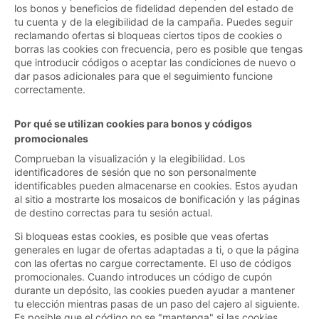
los bonos y beneficios de fidelidad dependen del estado de
tu cuenta y de la elegibilidad de la campaña. Puedes seguir
reclamando ofertas si bloqueas ciertos tipos de cookies o
borras las cookies con frecuencia, pero es posible que tengas
que introducir códigos o aceptar las condiciones de nuevo o
dar pasos adicionales para que el seguimiento funcione
correctamente.
Por qué se utilizan cookies para bonos y códigos
promocionales
Comprueban la visualización y la elegibilidad. Los
identificadores de sesión que no son personalmente
identificables pueden almacenarse en cookies. Estos ayudan
al sitio a mostrarte los mosaicos de bonificación y las páginas
de destino correctas para tu sesión actual.
Si bloqueas estas cookies, es posible que veas ofertas
generales en lugar de ofertas adaptadas a ti, o que la página
con las ofertas no cargue correctamente. El uso de códigos
promocionales. Cuando introduces un código de cupón
durante un depósito, las cookies pueden ayudar a mantener
tu elección mientras pasas de un paso del cajero al siguiente.
Es posible que el código no se "mantenga" si las cookies