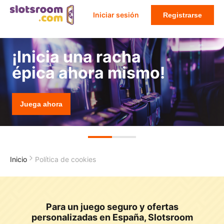
Iniciar sesión
Registrarse
¡Inicia una racha
épica ahora mismo!
Juega ahora
Inicio
Política de cookies
Para un juego seguro y ofertas
personalizadas en España, Slotsroom