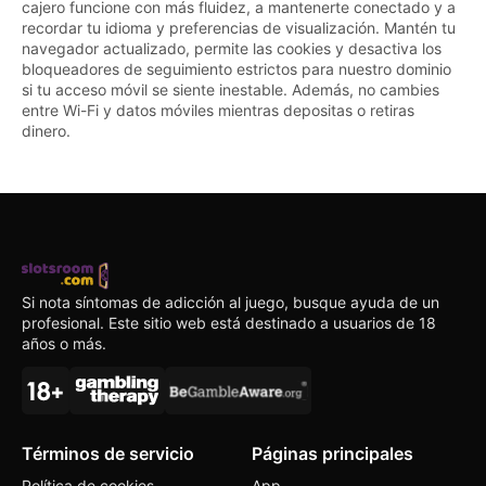
cajero funcione con más fluidez, a mantenerte conectado y a
recordar tu idioma y preferencias de visualización. Mantén tu
navegador actualizado, permite las cookies y desactiva los
bloqueadores de seguimiento estrictos para nuestro dominio
si tu acceso móvil se siente inestable. Además, no cambies
entre Wi-Fi y datos móviles mientras depositas o retiras
dinero.
Si nota síntomas de adicción al juego, busque ayuda de un
profesional. Este sitio web está destinado a usuarios de 18
años o más.
Términos de servicio
Páginas principales
Política de cookies
App