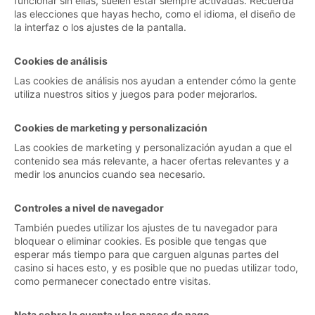
funcionar sin ellas, suelen estar siempre activadas. Recuerda
las elecciones que hayas hecho, como el idioma, el diseño de
la interfaz o los ajustes de la pantalla.
Cookies de análisis
Las cookies de análisis nos ayudan a entender cómo la gente
utiliza nuestros sitios y juegos para poder mejorarlos.
Cookies de marketing y personalización
Las cookies de marketing y personalización ayudan a que el
contenido sea más relevante, a hacer ofertas relevantes y a
medir los anuncios cuando sea necesario.
Controles a nivel de navegador
También puedes utilizar los ajustes de tu navegador para
bloquear o eliminar cookies. Es posible que tengas que
esperar más tiempo para que carguen algunas partes del
casino si haces esto, y es posible que no puedas utilizar todo,
como permanecer conectado entre visitas.
Nota sobre la cuenta y los pasos de pago