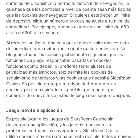
cambias de dispositivo o borras tu historial de navegación, lo
que hace que los controles a nivel de cuenta sean más fiables
que las cookies del navegador. Si quieres establecer un límite
de depósito, elige un número claro que se ajuste a tu nivel de
comodidad. Por ejemplo, podrías establecer un límite de €50
al día o €200 a la semana.
Si reduces un límite, pon en vigor el nuevo límite más estricto
de inmediato para evitar que la gente gaste demasiado. No
bloquees todas las cookies globalmente si quieres que las
funciones de juego responsable basadas en cookies
funcionen como deben. Si prefieres tener ajustes de
privacidad más estrictos, solo permite las cookies de
seguimiento de terceros y las cookies que necesita SlotsRoom
Casino. Es posible proteger tu privacidad borrando las
cookies, pero ten cuidado: es posible que tengas que
confirmar de nuevo tus ajustes de juego más seguro después.
Juego móvil sin aplicación
Es posible jugar a los juegos de SlotsRoom Casino sin
descargar una aplicación, y los juegos funcionan sin
problemas en todos los navegadores. SlotsRoom Casino
utiliza cookies móviles para hacer esto posible. Estos archivos