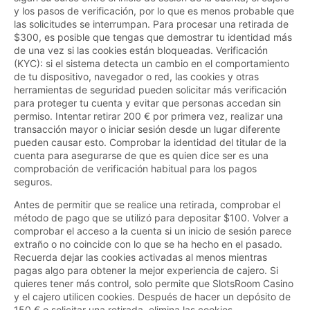
y los pasos de verificación, por lo que es menos probable que
las solicitudes se interrumpan. Para procesar una retirada de
$300, es posible que tengas que demostrar tu identidad más
de una vez si las cookies están bloqueadas. Verificación
(KYC): si el sistema detecta un cambio en el comportamiento
de tu dispositivo, navegador o red, las cookies y otras
herramientas de seguridad pueden solicitar más verificación
para proteger tu cuenta y evitar que personas accedan sin
permiso. Intentar retirar 200 € por primera vez, realizar una
transacción mayor o iniciar sesión desde un lugar diferente
pueden causar esto. Comprobar la identidad del titular de la
cuenta para asegurarse de que es quien dice ser es una
comprobación de verificación habitual para los pagos
seguros.
Antes de permitir que se realice una retirada, comprobar el
método de pago que se utilizó para depositar $100. Volver a
comprobar el acceso a la cuenta si un inicio de sesión parece
extraño o no coincide con lo que se ha hecho en el pasado.
Recuerda dejar las cookies activadas al menos mientras
pagas algo para obtener la mejor experiencia de cajero. Si
quieres tener más control, solo permite que SlotsRoom Casino
y el cajero utilicen cookies. Después de hacer un depósito de
150 € o solicitar una retirada, elimina las cookies.