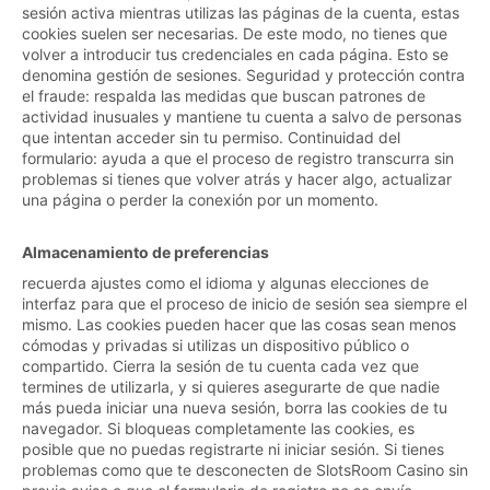
sesión activa mientras utilizas las páginas de la cuenta, estas
cookies suelen ser necesarias. De este modo, no tienes que
volver a introducir tus credenciales en cada página. Esto se
denomina gestión de sesiones. Seguridad y protección contra
el fraude: respalda las medidas que buscan patrones de
actividad inusuales y mantiene tu cuenta a salvo de personas
que intentan acceder sin tu permiso. Continuidad del
formulario: ayuda a que el proceso de registro transcurra sin
problemas si tienes que volver atrás y hacer algo, actualizar
una página o perder la conexión por un momento.
Almacenamiento de preferencias
recuerda ajustes como el idioma y algunas elecciones de
interfaz para que el proceso de inicio de sesión sea siempre el
mismo. Las cookies pueden hacer que las cosas sean menos
cómodas y privadas si utilizas un dispositivo público o
compartido. Cierra la sesión de tu cuenta cada vez que
termines de utilizarla, y si quieres asegurarte de que nadie
más pueda iniciar una nueva sesión, borra las cookies de tu
navegador. Si bloqueas completamente las cookies, es
posible que no puedas registrarte ni iniciar sesión. Si tienes
problemas como que te desconecten de SlotsRoom Casino sin