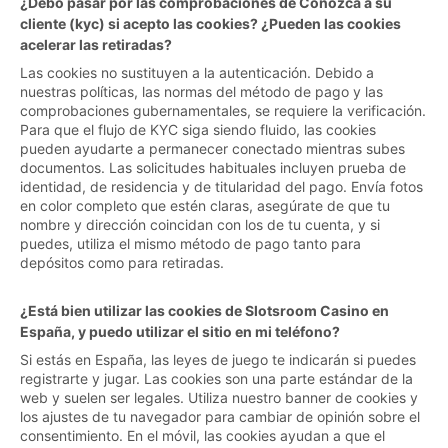
¿Debo pasar por las comprobaciones de Conozca a su
cliente (kyc) si acepto las cookies? ¿Pueden las cookies
acelerar las retiradas?
Las cookies no sustituyen a la autenticación. Debido a
nuestras políticas, las normas del método de pago y las
comprobaciones gubernamentales, se requiere la verificación.
Para que el flujo de KYC siga siendo fluido, las cookies
pueden ayudarte a permanecer conectado mientras subes
documentos. Las solicitudes habituales incluyen prueba de
identidad, de residencia y de titularidad del pago. Envía fotos
en color completo que estén claras, asegúrate de que tu
nombre y dirección coincidan con los de tu cuenta, y si
puedes, utiliza el mismo método de pago tanto para
depósitos como para retiradas.
¿Está bien utilizar las cookies de Slotsroom Casino en
España, y puedo utilizar el sitio en mi teléfono?
Si estás en España, las leyes de juego te indicarán si puedes
registrarte y jugar. Las cookies son una parte estándar de la
web y suelen ser legales. Utiliza nuestro banner de cookies y
los ajustes de tu navegador para cambiar de opinión sobre el
consentimiento. En el móvil, las cookies ayudan a que el