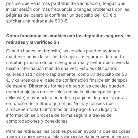
posible que veas más pantallas de verificación, tengas que
iniciar sesión con más frecuencia o tengas problemas con las
páginas del cajero al confirmar un depósito de 100 € o
solicitar una retirada de 500 €.
Cómo funcionan las cookies con los depósitos seguros, las
retiradas y la verificación
Cuando haces un depósito, las cookies pueden ayudar a
mantener activa la sesión del cajero, asegurarse de que tu
solicitud procede de un navegador real y evitar que envíes la
misma información más de una vez. Esto es útil cuando
quieres añadir dinero rápidamente, como un depósito de 50
€, y quieres que el paso de confirmación finalice sin tiempos
de espera. Diferentes formas de pago: las cookies pueden
recordar ajustes no sensibles (como la última opción que
utilizaste) y ayudarte a acceder a páginas de pago seguras
en función del método que elijas. No hay cookies que
almacenen toda tu información de pago. En su lugar, tu
información se procesa de forma segura a través de
comprobaciones y conexiones.
Para las retiradas, las cookies pueden ayudar a que las cosas
sigan su curso entre el inicio de sesión de la cuenta, el cajero