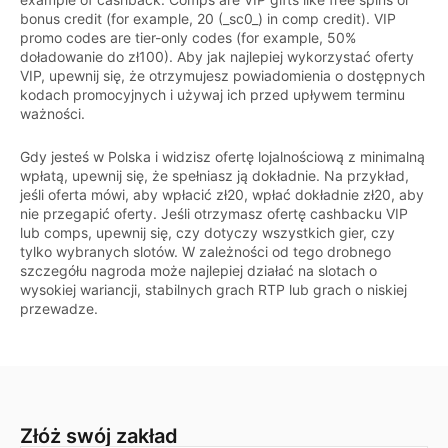
bonus credit (for example, 20 (_sc0_) in comp credit). VIP
promo codes are tier-only codes (for example, 50%
doładowanie do zł100). Aby jak najlepiej wykorzystać oferty
VIP, upewnij się, że otrzymujesz powiadomienia o dostępnych
kodach promocyjnych i używaj ich przed upływem terminu
ważności.
Gdy jesteś w Polska i widzisz ofertę lojalnościową z minimalną
wpłatą, upewnij się, że spełniasz ją dokładnie. Na przykład,
jeśli oferta mówi, aby wpłacić zł20, wpłać dokładnie zł20, aby
nie przegapić oferty. Jeśli otrzymasz ofertę cashbacku VIP
lub comps, upewnij się, czy dotyczy wszystkich gier, czy
tylko wybranych slotów. W zależności od tego drobnego
szczegółu nagroda może najlepiej działać na slotach o
wysokiej wariancji, stabilnych grach RTP lub grach o niskiej
przewadze.
Złóż swój zakład