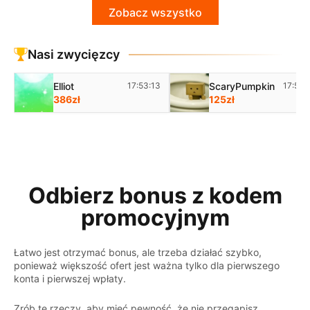
Zobacz wszystko
Nasi zwycięzcy
Elliot
17:53:13
ScaryPumpkin
17:53:
386zł
125zł
Odbierz bonus z kodem
promocyjnym
Łatwo jest otrzymać bonus, ale trzeba działać szybko,
ponieważ większość ofert jest ważna tylko dla pierwszego
konta i pierwszej wpłaty.
Zrób te rzeczy, aby mieć pewność, że nie przegapisz