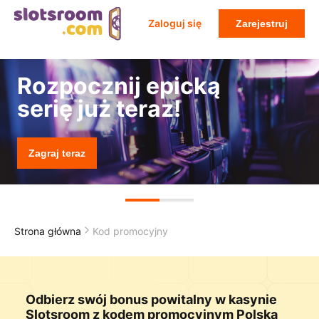
Zaloguj się
Zarejestruj
Rozpocznij epicką
serię już teraz!
Zagraj teraz
Strona główna
Kod promocyjny
Odbierz swój bonus powitalny w kasynie
Slotsroom z kodem promocyjnym Polska