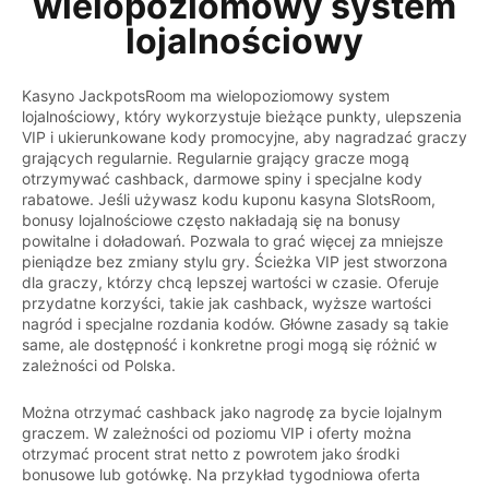
wielopoziomowy system
lojalnościowy
Kasyno JackpotsRoom ma wielopoziomowy system
lojalnościowy, który wykorzystuje bieżące punkty, ulepszenia
VIP i ukierunkowane kody promocyjne, aby nagradzać graczy
grających regularnie. Regularnie grający gracze mogą
otrzymywać cashback, darmowe spiny i specjalne kody
rabatowe. Jeśli używasz kodu kuponu kasyna SlotsRoom,
bonusy lojalnościowe często nakładają się na bonusy
powitalne i doładowań. Pozwala to grać więcej za mniejsze
pieniądze bez zmiany stylu gry. Ścieżka VIP jest stworzona
dla graczy, którzy chcą lepszej wartości w czasie. Oferuje
przydatne korzyści, takie jak cashback, wyższe wartości
nagród i specjalne rozdania kodów. Główne zasady są takie
same, ale dostępność i konkretne progi mogą się różnić w
zależności od Polska.
Można otrzymać cashback jako nagrodę za bycie lojalnym
graczem. W zależności od poziomu VIP i oferty można
otrzymać procent strat netto z powrotem jako środki
bonusowe lub gotówkę. Na przykład tygodniowa oferta