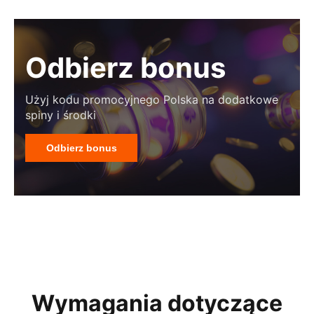
Odbierz bonus
Użyj kodu promocyjnego Polska na dodatkowe
spiny i środki
Odbierz bonus
Wymagania dotyczące