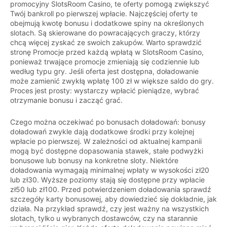
promocyjny SlotsRoom Casino, te oferty pomogą zwiększyć
Twój bankroll po pierwszej wpłacie. Najczęściej oferty te
obejmują kwotę bonusu i dodatkowe spiny na określonych
slotach. Są skierowane do powracających graczy, którzy
chcą więcej zyskać ze swoich zakupów. Warto sprawdzić
stronę Promocje przed każdą wpłatą w SlotsRoom Casino,
ponieważ trwające promocje zmieniają się codziennie lub
według typu gry. Jeśli oferta jest dostępna, doładowanie
może zamienić zwykłą wpłatę 100 zł w większe saldo do gry.
Proces jest prosty: wystarczy wpłacić pieniądze, wybrać
otrzymanie bonusu i zacząć grać.
Czego można oczekiwać po bonusach doładowań: bonusy
doładowań zwykle dają dodatkowe środki przy kolejnej
wpłacie po pierwszej. W zależności od aktualnej kampanii
mogą być dostępne dopasowania stawek, stałe podwyżki
bonusowe lub bonusy na konkretne sloty. Niektóre
doładowania wymagają minimalnej wpłaty w wysokości zł20
lub zł30. Wyższe poziomy stają się dostępne przy wpłacie
zł50 lub zł100. Przed potwierdzeniem doładowania sprawdź
szczegóły karty bonusowej, aby dowiedzieć się dokładnie, jak
działa. Na przykład sprawdź, czy jest ważny na wszystkich
slotach, tylko u wybranych dostawców, czy na starannie