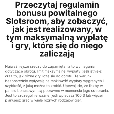
Przeczytaj regulamin
bonusu powitalnego
Slotsroom, aby zobaczyć,
jak jest realizowany, w
tym maksymalną wypłatę
i gry, które się do niego
zaliczają
Najważniejsze rzeczy do zapamiętania to wymagania
dotyczące obrotu, limit maksymalnej wypłaty (jeśli istnieje)
oraz to, jak różne gry liczą się do obrotu. Te warunki
bezpośrednio wpływają na możliwość wypłaty wygranych i
szybkość, z jaką można to zrobić. Upewnij się, że liczby w
panelu bonusowym są poprawne w momencie jego odebrania.
Jest to szczególnie ważne, jeśli wpłacasz 100 $ lub więcej i
planujesz grać w wiele różnych rodzajów gier.