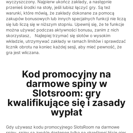
wyczyszczony. Najpierw ukończ zakłady, a następnie
przenieś środki na stoły, jeśli lubisz łączyć gry. Są też
warunki, które mówią, że zakłady dokonane za pomocą
zakupów bonusowych lub innych specjalnych funkcji nie liczą
się lub liczą się w niższym stopniu. Upewnij się, że te funkcje
można używać podczas aktywności bonusu, zanim z nich
skorzystasz。 Najlepiej trzymać się slotów o wysokim
wkładzie, utrzymywać zakłady w ramach limitów i sprawdzać
licznik obrotu na koniec każdej sesji, aby mieć pewność, że
gra jest wliczana.
Kod promocyjny na
darmowe spiny w
Slotsroom: gry
kwalifikujące się i zasady
wypłat
Gdy używasz kodu promocyjnego SlotsRoom na darmowe
spiny, spiny są zwykle dostępne tylko na określonej liście gier