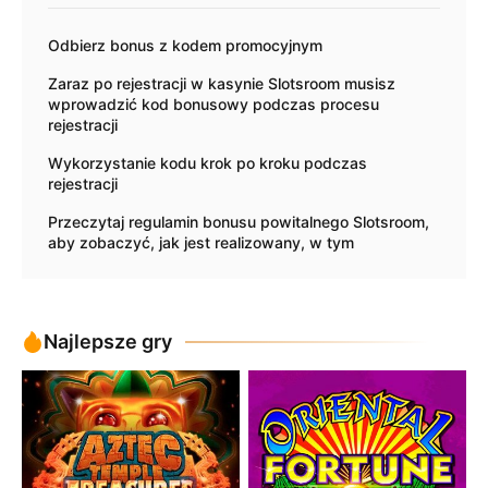
Odbierz bonus z kodem promocyjnym
Zaraz po rejestracji w kasynie Slotsroom musisz
wprowadzić kod bonusowy podczas procesu
rejestracji
Wykorzystanie kodu krok po kroku podczas
rejestracji
Przeczytaj regulamin bonusu powitalnego Slotsroom,
aby zobaczyć, jak jest realizowany, w tym
maksymalną wypłatę i gry, które się do niego
zaliczają
Wymagania dotyczące obrotu
Najlepsze gry
W tej sekcji przyjrzymy się, jak limity maksymalnej
wypłaty mogą zmienić ostateczną wypłatę po
spełnieniu wymagań dotyczących obrotu
Wkład gier
Kod promocyjny na darmowe spiny w Slotsroom: gry