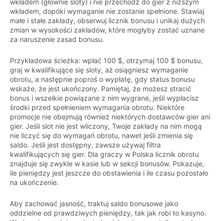
wkładem (głównie sloty) i nie przechodź do gier z niższym
wkładem, dopóki wymaganie nie zostanie spełnione. Stawiaj
małe i stałe zakłady, obserwuj licznik bonusu i unikaj dużych
zmian w wysokości zakładów, które mogłyby zostać uznane
za naruszenie zasad bonusu.
Przykładowa ścieżka: wpłać 100 $, otrzymaj 100 $ bonusu,
graj w kwalifikujące się sloty, aż osiągniesz wymaganie
obrotu, a następnie poproś o wypłatę, gdy status bonusu
wskaże, że jest ukończony. Pamiętaj, że możesz stracić
bonus i wszelkie powiązane z nim wygrane, jeśli wypłacisz
środki przed spełnieniem wymagania obrotu. Niektóre
promocje nie obejmują również niektórych dostawców gier ani
gier. Jeśli slot nie jest wliczony, Twoje zakłady na nim mogą
nie liczyć się do wymagań obrotu, nawet jeśli zmienia się
saldo. Jeśli jest dostępny, zawsze używaj filtra
kwalifikujących się gier. Dla graczy w Polska licznik obrotu
znajduje się zwykle w kasie lub w sekcji bonusów. Pokazuje,
ile pieniędzy jest jeszcze do obstawienia i ile czasu pozostało
na ukończenie.
Aby zachować jasność, traktuj saldo bonusowe jako
oddzielne od prawdziwych pieniędzy, tak jak robi to kasyno.