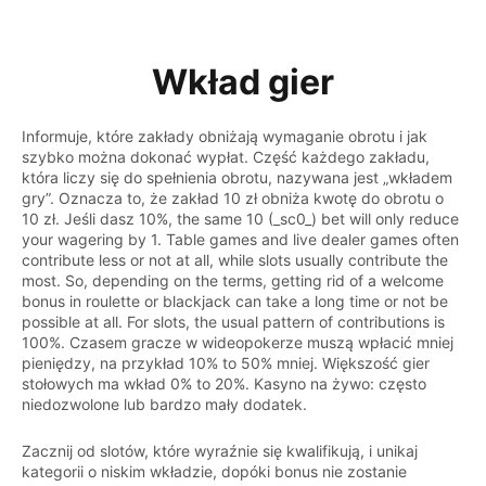
Wkład gier
Informuje, które zakłady obniżają wymaganie obrotu i jak
szybko można dokonać wypłat. Część każdego zakładu,
która liczy się do spełnienia obrotu, nazywana jest „wkładem
gry”. Oznacza to, że zakład 10 zł obniża kwotę do obrotu o
10 zł. Jeśli dasz 10%, the same 10 (_sc0_) bet will only reduce
your wagering by 1. Table games and live dealer games often
contribute less or not at all, while slots usually contribute the
most. So, depending on the terms, getting rid of a welcome
bonus in roulette or blackjack can take a long time or not be
possible at all. For slots, the usual pattern of contributions is
100%. Czasem gracze w wideopokerze muszą wpłacić mniej
pieniędzy, na przykład 10% to 50% mniej. Większość gier
stołowych ma wkład 0% to 20%. Kasyno na żywo: często
niedozwolone lub bardzo mały dodatek.
Zacznij od slotów, które wyraźnie się kwalifikują, i unikaj
kategorii o niskim wkładzie, dopóki bonus nie zostanie