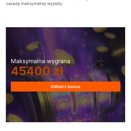
zasadę maksymalnej wypłaty.
Maksymalna wygrana
45400 zł
Odbierz bonus