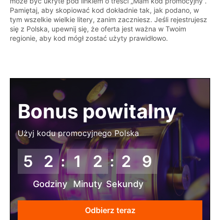
może być ukryte pod linkiem o treści „Mam kod promocyjny”.
Pamiętaj, aby skopiować kod dokładnie tak, jak podano, w
tym wszelkie wielkie litery, zanim zaczniesz. Jeśli rejestrujesz
się z Polska, upewnij się, że oferta jest ważna w Twoim
regionie, aby kod mógł zostać użyty prawidłowo.
Bonus powitalny
Użyj kodu promocyjnego Polska
5
2
1
2
2
8
:
:
Godziny
Minuty
Sekundy
Odbierz teraz